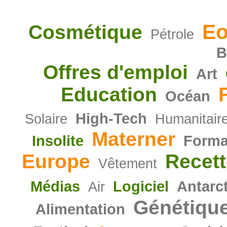
Eo
Cosmétique
Pétrole
B
Offres d'emploi
Art
Education
Océan
High-Tech
Solaire
Humanitair
Materner
Insolite
Forma
Europe
Recett
Vêtement
Médias
Logiciel
Antarc
Air
Génétiqu
Alimentation