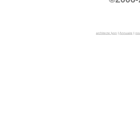
architecte lyon
|
Annuaire
|
nou