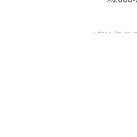
architecte lyon
|
Annuaire
|
nou