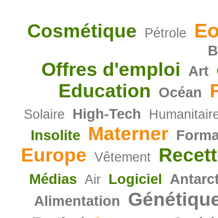
Eo
Cosmétique
Pétrole
B
Offres d'emploi
Art
Education
Océan
High-Tech
Solaire
Humanitair
Materner
Insolite
Forma
Europe
Recett
Vêtement
Médias
Logiciel
Antarc
Air
Génétiqu
Alimentation