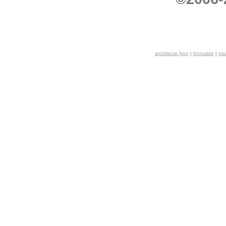
architecte lyon
|
Annuaire
|
nou