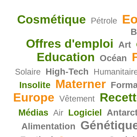
Eo
Cosmétique
Pétrole
B
Offres d'emploi
Art
Education
Océan
High-Tech
Solaire
Humanitair
Materner
Insolite
Forma
Europe
Recett
Vêtement
Médias
Logiciel
Antarc
Air
Génétiqu
Alimentation